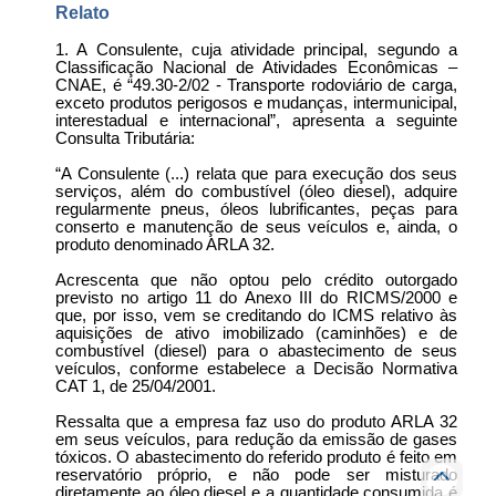
Relato
1. A Consulente, cuja atividade principal, segundo a
Classificação Nacional de Atividades Econômicas –
CNAE, é “49.30-2/02 - Transporte rodoviário de carga,
exceto produtos perigosos e mudanças, intermunicipal,
interestadual e internacional”, apresenta a seguinte
Consulta Tributária:
“A Consulente (...) relata que para execução dos seus
serviços, além do combustível (óleo diesel), adquire
regularmente pneus, óleos lubrificantes, peças para
conserto e manutenção de seus veículos e, ainda, o
produto denominado ARLA 32.
Acrescenta que não optou pelo crédito outorgado
previsto no artigo 11 do Anexo III do RICMS/2000 e
que, por isso, vem se creditando do ICMS relativo às
aquisições de ativo imobilizado (caminhões) e de
combustível (diesel) para o abastecimento de seus
veículos, conforme estabelece a Decisão Normativa
CAT 1, de 25/04/2001.
Ressalta que a empresa faz uso do produto ARLA 32
em seus veículos, para redução da emissão de gases
tóxicos. O abastecimento do referido produto é feito em
reservatório próprio, e não pode ser misturado
diretamente ao óleo diesel e a quantidade consumida é