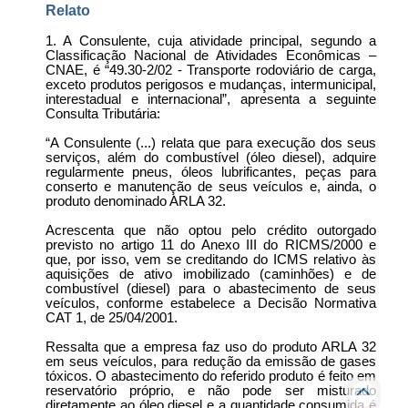
Relato
1. A Consulente, cuja atividade principal, segundo a
Classificação Nacional de Atividades Econômicas –
CNAE, é “49.30-2/02 - Transporte rodoviário de carga,
exceto produtos perigosos e mudanças, intermunicipal,
interestadual e internacional”, apresenta a seguinte
Consulta Tributária:
“A Consulente (...) relata que para execução dos seus
serviços, além do combustível (óleo diesel), adquire
regularmente pneus, óleos lubrificantes, peças para
conserto e manutenção de seus veículos e, ainda, o
produto denominado ARLA 32.
Acrescenta que não optou pelo crédito outorgado
previsto no artigo 11 do Anexo III do RICMS/2000 e
que, por isso, vem se creditando do ICMS relativo às
aquisições de ativo imobilizado (caminhões) e de
combustível (diesel) para o abastecimento de seus
veículos, conforme estabelece a Decisão Normativa
CAT 1, de 25/04/2001.
Ressalta que a empresa faz uso do produto ARLA 32
em seus veículos, para redução da emissão de gases
tóxicos. O abastecimento do referido produto é feito em
reservatório próprio, e não pode ser misturado
diretamente ao óleo diesel e a quantidade consumida é