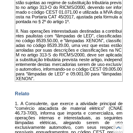
stão sujeitas ao regime de substituição tributária previs
to no artigo 313-O do RICMS/2000, devendo ser infor
mado o código CEST 01.071.00 e utilizada a MVA disp
osta na Portaria CAT 45/2017, ajustada pela fórmula a
pontada no § 2º do artigo 1º.
II. Nas operações interestaduais destinadas a contribui
ntes paulistas com “lâmpadas de LED”, classificadas
no código 8539.50.00, e “lâmpadas XENON”, classific
adas no código 8539.39.00, uma vez que estas estão
arroladas por suas descrições e classificações na NC
M no artigo 313-S do RICMS/2000, deve ser aplicada
a substituição tributária prevista neste artigo, independ
entemente destas mercadorias serem de uso exclusiv
o automotivo, informando-se o código CEST 09.005.00
para “lâmpadas de LED” e 09.001.00 para “lâmpadas
XENON”.
Relato
1. A Consulente, que exerce a atividade principal de
“comércio atacadista de material elétrico” (CNAE
46.73-7/00), informa que importa e comercializa, em
operações internas e interestaduais, as seguintes
lâmpadas elétricas, alegando serem de uso
exclusivamente automotivo, com seus respectivos
possíveis enquadramentos no código CEST previsto