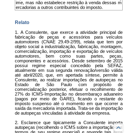
ime, mas não estabelece restrição à venda dessas m
ercadorias a outros contribuintes do imposto.
Relato
1. A Consulente, que exerce a atividade principal de
fabricação de peças e acessórios para veículos
automotores (CNAE 29.49-2/99), relata que tem por
objeto social a industrialização, fabricação, montagem,
comercialização, importação e exportação de veículos
automotores, bem como suas partes, peças,
componentes e acessórios. Desde setembro de 2015
possui regime especial concedido pela SEFAZ,
atualmente em sua segunda renovação/versão válida
até abril/2020, que, em apertada síntese, permite à
Consulente, ao realizar importações de autopeças no
Estado de São Paulo com propósito de
comercialização posterior, efetuar o recolhimento de
27% do ICMS-Importação no desembaraço aduaneiro
(pagos por meio de GARE), ficando o restante do
imposto suspenso até o momento em que ocorrer a
saída da mercadoria importada. Trata-se da importação
de autopeças vinculadas à atividade da empresa.
2. Esclarece que tipicamente a Consulente importa
autopeças (recolhendo o ICMS sobre a importação nos
termos de seu regime especial) e revende tais itens