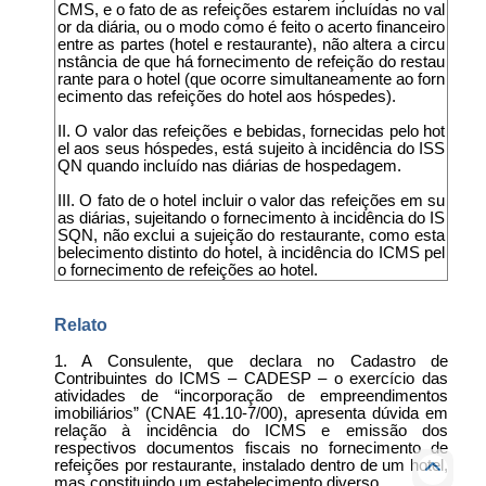
CMS, e o fato de as refeições estarem incluídas no val
or da diária, ou o modo como é feito o acerto financeiro
entre as partes (hotel e restaurante), não altera a circu
nstância de que há fornecimento de refeição do restau
rante para o hotel (que ocorre simultaneamente ao forn
ecimento das refeições do hotel aos hóspedes).
II. O valor das refeições e bebidas, fornecidas pelo hot
el aos seus hóspedes, está sujeito à incidência do ISS
QN quando incluído nas diárias de hospedagem.
III. O fato de o hotel incluir o valor das refeições em su
as diárias, sujeitando o fornecimento à incidência do IS
SQN, não exclui a sujeição do restaurante, como esta
belecimento distinto do hotel, à incidência do ICMS pel
o fornecimento de refeições ao hotel.
Relato
1. A Consulente, que declara no Cadastro de
Contribuintes do ICMS – CADESP – o exercício das
atividades de “incorporação de empreendimentos
imobiliários” (CNAE 41.10-7/00), apresenta dúvida em
relação à incidência do ICMS e emissão dos
respectivos documentos fiscais no fornecimento de
refeições por restaurante, instalado dentro de um hotel,
mas constituindo um estabelecimento diverso.