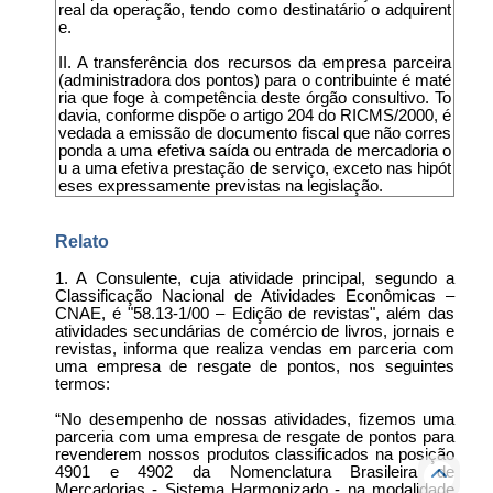
real da operação, tendo como destinatário o adquirent
e.
II. A transferência dos recursos da empresa parceira
(administradora dos pontos) para o contribuinte é maté
ria que foge à competência deste órgão consultivo. To
davia, conforme dispõe o artigo 204 do RICMS/2000, é
vedada a emissão de documento fiscal que não corres
ponda a uma efetiva saída ou entrada de mercadoria o
u a uma efetiva prestação de serviço, exceto nas hipót
eses expressamente previstas na legislação.
Relato
1. A Consulente, cuja atividade principal, segundo a
Classificação Nacional de Atividades Econômicas –
CNAE, é "58.13-1/00 – Edição de revistas", além das
atividades secundárias de comércio de livros, jornais e
revistas, informa que realiza vendas em parceria com
uma empresa de resgate de pontos, nos seguintes
termos:
“No desempenho de nossas atividades, fizemos uma
parceria com uma empresa de resgate de pontos para
revenderem nossos produtos classificados na posição
4901 e 4902 da Nomenclatura Brasileira de
Mercadorias - Sistema Harmonizado - na modalidade