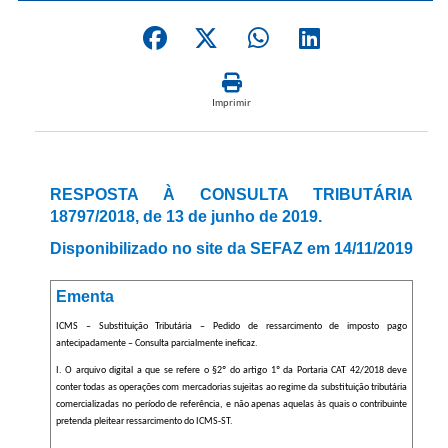
Imprimir
RESPOSTA À CONSULTA TRIBUTÁRIA
18797/2018, de 13 de junho de 2019.
Disponibilizado no site da SEFAZ em 14/11/2019
Ementa
ICMS – Substituição Tributária – Pedido de ressarcimento de imposto pago
antecipadamente – Consulta parcialmente ineficaz.
I. O arquivo digital a que se refere o §2º do artigo 1º da Portaria CAT 42/2018 deve
conter todas as operações com mercadorias sujeitas ao regime da substituição tributária
comercializadas no período de referência, e não apenas aquelas às quais o contribuinte
pretenda pleitear ressarcimento do ICMS-ST.