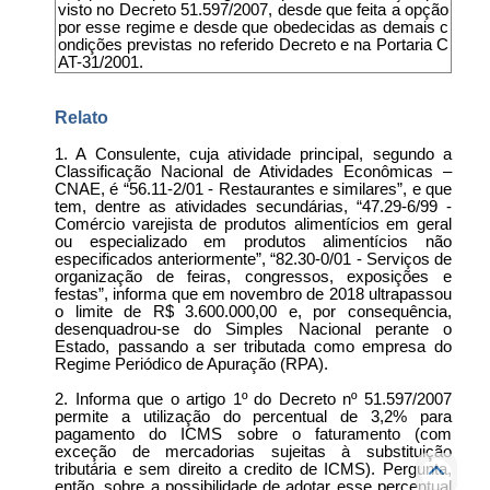
visto no Decreto 51.597/2007, desde que feita a opção
por esse regime e desde que obedecidas as demais c
ondições previstas no referido Decreto e na Portaria C
AT-31/2001.
Relato
1. A Consulente, cuja atividade principal, segundo a
Classificação Nacional de Atividades Econômicas –
CNAE, é “56.11-2/01 - Restaurantes e similares”, e que
tem, dentre as atividades secundárias, “47.29-6/99 -
Comércio varejista de produtos alimentícios em geral
ou especializado em produtos alimentícios não
especificados anteriormente”, “82.30-0/01 - Serviços de
organização de feiras, congressos, exposições e
festas”, informa que em novembro de 2018 ultrapassou
o limite de R$ 3.600.000,00 e, por consequência,
desenquadrou-se do Simples Nacional perante o
Estado, passando a ser tributada como empresa do
Regime Periódico de Apuração (RPA).
2. Informa que o artigo 1º do Decreto nº 51.597/2007
permite a utilização do percentual de 3,2% para
pagamento do ICMS sobre o faturamento (com
exceção de mercadorias sujeitas à substituição
tributária e sem direito a credito de ICMS). Pergunta,
então, sobre a possibilidade de adotar esse percentual