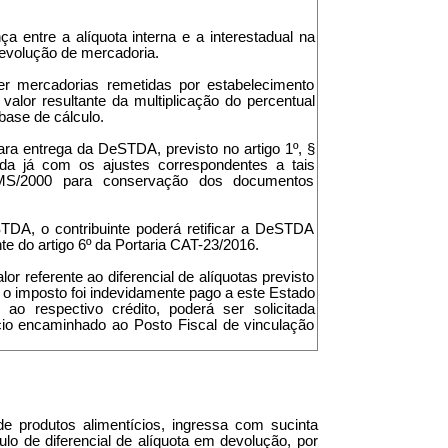
a entre a alíquota interna e a interestadual na
Devolução de mercadoria.
ber mercadorias remetidas por estabelecimento
valor resultante da multiplicação do percentual
 base de cálculo.
ra entrega da DeSTDA, previsto no artigo 1º, §
ada já com os ajustes correspondentes a tais
CMS/2000 para conservação dos documentos
TDA, o contribuinte poderá retificar a DeSTDA
te do artigo 6º da Portaria CAT-23/2016.
r referente ao diferencial de alíquotas previsto
e o imposto foi indevidamente pago a este Estado
o respectivo crédito, poderá ser solicitada
ício encaminhado ao Posto Fiscal de vinculação
e produtos alimentícios, ingressa com sucinta
lo de diferencial de alíquota em devolução, por