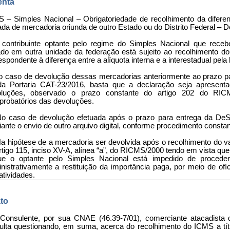
nta
 – Simples Nacional – Obrigatoriedade de recolhimento da diferenç
ada de mercadoria oriunda de outro Estado ou do Distrito Federal – 
 contribuinte optante pelo regime do Simples Nacional que rece
ado em outra unidade da federação está sujeito ao recolhimento do 
espondente à diferença entre a alíquota interna e a interestadual pela
No caso de devolução dessas mercadorias anteriormente ao prazo pa
da Portaria CAT-23/2016, basta que a declaração seja apresent
oluções, observado o prazo constante do artigo 202 do RI
robatórios das devoluções.
 No caso de devolução efetuada após o prazo para entrega da DeS
ante o envio de outro arquivo digital, conforme procedimento constan
Na hipótese de a mercadoria ser devolvida após o recolhimento do valo
rtigo 115, inciso XV-A, alínea “a”, do RICMS/2000 tendo em vista qu
e o optante pelo Simples Nacional está impedido de proceder a
nistrativamente a restituição da importância paga, por meio de of
atividades.
to
 Consulente, por sua CNAE (46.39-7/01), comerciante atacadista d
ulta questionando, em suma, acerca do recolhimento do ICMS a títu