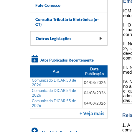
Eme
Fale Conosco
ICMS
entr
Consulta Tributária Eletrônica (e-
CT)
I. O
situ
corr
Outras Legislações
II. 
2º, 
dev
comp
Atos Publicados Recentemente
III.
Data
Ato
medi
Publicação
Comunicado DICAR 53 de
IV. 
04/08/2026
2026
no a
Comunicado DICAR 54 de
e qu
04/08/2026
2026
admi
das 
Comunicado DICAR 55 de
04/08/2026
2026
+ Veja mais
Rela
1. A
cons