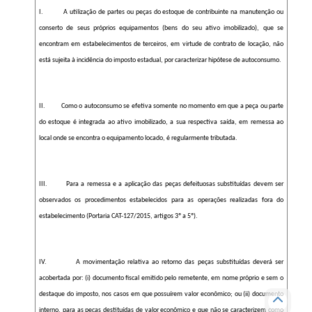
I.
A utilização de partes ou peças do estoque de contribuinte na manutenção ou
conserto de seus próprios equipamentos (bens do seu ativo imobilizado), que se
encontram em estabelecimentos de terceiros, em virtude de contrato de locação, não
está sujeita à incidência do imposto estadual, por caracterizar hipótese de autoconsumo.
II. Como o autoconsumo se efetiva somente no momento em que a peça ou parte
do estoque é integrada ao ativo imobilizado, a sua respectiva saída, em remessa ao
local onde se encontra o equipamento locado, é regularmente tributada.
III. Para a remessa e a aplicação das peças defeituosas substituídas devem ser
observados os procedimentos estabelecidos para as operações realizadas fora do
estabelecimento (Portaria CAT-127/2015, artigos 3º a 5º).
IV.
A movimentação relativa ao retorno das peças substituídas deverá ser
acobertada por: (i) documento fiscal emitido pelo remetente, em nome próprio e sem o
destaque do imposto, nos casos em que possuírem valor econômico; ou (ii) documento
interno, para as peças destituídas de valor econômico e que não se caracterizem como