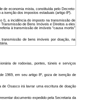
e de economia mista, constituída pelo Decreto-
 a isenção dos impostos estaduais (artigo 8º).
so I), a incidência do imposto na transmissão de
e Transmissão de Bens Imóveis e Direitos a eles
referia à transmissão de imóveis “causa mortis”
a transmissão de bens imóveis por doação, na
ária.
nária de rodovias, pontes, túneis e serviços
 de 1969, em seu artigo 8º, goza de isenção de
ra de Osasco irá lavrar uma escritura de doação
presentar documento expedido pela Secretaria da