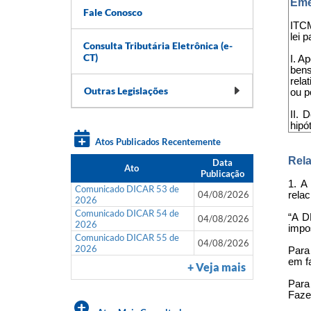
Eme
Fale Conosco
ITCM
lei 
Consulta Tributária Eletrônica (e-
CT)
I. A
bens
rela
Outras Legislações
ou p
II. 
hipó
Atos Publicados Recentemente
Rela
Data
Ato
Publicação
1. A
Comunicado DICAR 53 de
04/08/2026
relac
2026
Comunicado DICAR 54 de
“A D
04/08/2026
2026
impo
Comunicado DICAR 55 de
04/08/2026
2026
Para
em f
+ Veja mais
Para
Faze