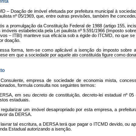
nta
D – Doação de imóvel efetuada por prefeitura municipal à sociedad
paulista nº 05/1969, que, entre outras previsões, também lhe concedeu
pós a promulgação da Constituição Federal de 1988 (artigo 155, inci
 imóveis estabelecida pela Lei paulista nº 9.591/1966 (Imposto sobr
tivos – ITBI) manteve sua eficácia sob a égide do ITCMD, no que se 
or doação.
Dessa forma, tem-se como aplicável a isenção do imposto sobre 
tese em que a sociedade por aquele ato constituída figure como donat
to
 Consulente, empresa de sociedade de economia mista, concessio
ionados, formula consulta nos seguintes termos:
ERSA, em seu decreto de constituição, decreto-lei estadual nº 05
stos estaduais.
 regularizar um imóvel desapropriado por esta empresa, a prefeitu
avor da DERSA.
 lavrar tal escritura, a DERSA terá que pagar o ITCMD devido, ou a
nda Estadual autorizando a isenção.