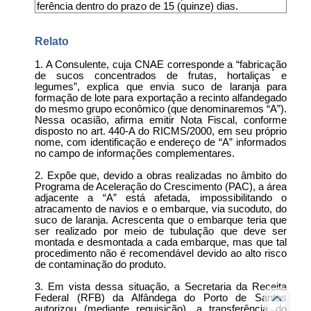
ferência dentro do prazo de 15 (quinze) dias.
Relato
1. A Consulente, cuja CNAE corresponde a “fabricação
de sucos concentrados de frutas, hortaliças e
legumes”, explica que envia suco de laranja para
formação de lote para exportação a recinto alfandegado
do mesmo grupo econômico (que denominaremos “A”).
Nessa ocasião, afirma emitir Nota Fiscal, conforme
disposto no art. 440-A do RICMS/2000, em seu próprio
nome, com identificação e endereço de “A” informados
no campo de informações complementares.
2. Expõe que, devido a obras realizadas no âmbito do
Programa de Aceleração do Crescimento (PAC), a área
adjacente a “A” está afetada, impossibilitando o
atracamento de navios e o embarque, via sucoduto, do
suco de laranja. Acrescenta que o embarque teria que
ser realizado por meio de tubulação que deve ser
montada e desmontada a cada embarque, mas que tal
procedimento não é recomendável devido ao alto risco
de contaminação do produto.
3. Em vista dessa situação, a Secretaria da Receita
Federal (RFB) da Alfândega do Porto de Santos
autorizou (mediante requisição), a transferência do