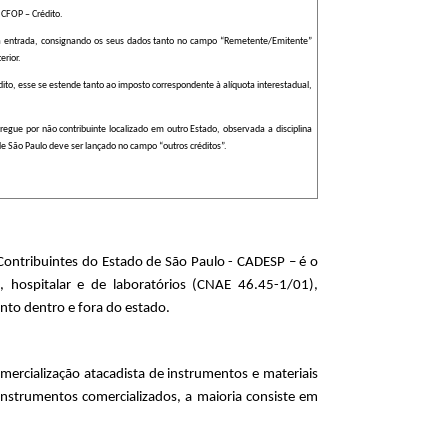
CFOP – Crédito.
te à entrada, consignando os seus dados tanto no campo “Remetente/Emitente”
erior.
dito, esse se estende tanto ao imposto correspondente à alíquota interestadual,
egue por não contribuinte localizado em outro Estado, observada a disciplina
de São Paulo deve ser lançado no campo “outros créditos”.
 Contribuintes do Estado de São Paulo - CADESP – é o
, hospitalar e de laboratórios (CNAE 46.45-1/01),
nto dentro e fora do estado.
mercialização atacadista de instrumentos e materiais
 instrumentos comercializados, a maioria consiste em