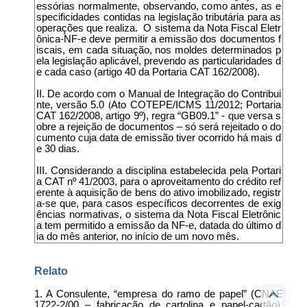
essórias normalmente, observando, como antes, as e
specificidades contidas na legislação tributária para as
operações que realiza. O sistema da Nota Fiscal Eletr
ônica-NF-e deve permitir a emissão dos documentos f
iscais, em cada situação, nos moldes determinados p
ela legislação aplicável, prevendo as particularidades d
e cada caso (artigo 40 da Portaria CAT 162/2008).
II. De acordo com o Manual de Integração do Contribui
nte, versão 5.0 (Ato COTEPE/ICMS 11/2012; Portaria
CAT 162/2008, artigo 9º), regra “GB09.1” - que versa s
obre a rejeição de documentos – só será rejeitado o do
cumento cuja data de emissão tiver ocorrido há mais d
e 30 dias.
III. Considerando a disciplina estabelecida pela Portari
a CAT nº 41/2003, para o aproveitamento do crédito ref
erente à aquisição de bens do ativo imobilizado, registr
a-se que, para casos específicos decorrentes de exig
ências normativas, o sistema da Nota Fiscal Eletrônic
a tem permitido a emissão da NF-e, datada do último d
ia do mês anterior, no início de um novo mês.
Relato
1. A Consulente, “empresa do ramo de papel” (CNAE
1722-2/00 – fabricação de cartolina e papel-cartão),