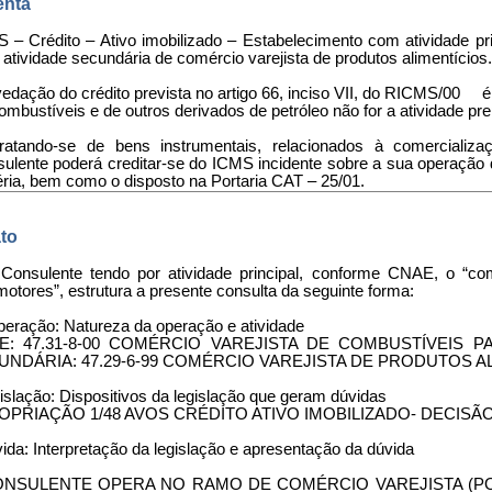
nta
 – Crédito – Ativo imobilizado – Estabelecimento com atividade pr
atividade secundária de comércio varejista de produtos alimentícios.
 vedação do crédito prevista no artigo 66, inciso VII, do RICMS/00 
ombustíveis e de outros derivados de petróleo não for a atividade p
Tratando-se de bens instrumentais, relacionados à comercializ
ulente poderá creditar-se do ICMS incidente sobre a sua operação 
ria, bem como o disposto na Portaria CAT – 25/01.
to
 Consulente tendo por atividade principal, conforme CNAE, o “com
otores”, estrutura a presente consulta da seguinte forma:
Operação: Natureza da operação e atividade
E: 47.31-8-00 COMÉRCIO VAREJISTA DE COMBUSTÍVEIS 
UNDÁRIA: 47.29-6-99 COMÉRCIO VAREJISTA DE PRODUTOS A
islação: Dispositivos da legislação que geram dúvidas
PRIAÇÃO 1/48 AVOS CRÉDITO ATIVO IMOBILIZADO- DECISÃO 
ida: Interpretação da legislação e apresentação da dúvida
ONSULENTE OPERA NO RAMO DE COMÉRCIO VAREJISTA (P