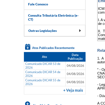
Eme
Fale Conosco
ICMS
com 
Consulta Tributária Eletrônica (e-
CT)
I. A
de c
Outras Legislações
II. 
Cons
maté
Atos Publicados Recentemente
Rela
Data
Ato
1. A
Publicação
autom
Comunicado DICAR 53 de
04/08/2026
2026
“ - 
Comunicado DICAR 54 de
CNA
04/08/2026
2026
SEC
Comunicado DICAR 55 de
04/08/2026
2026
- Leg
APRO
+ Veja mais
- Dúv
A C