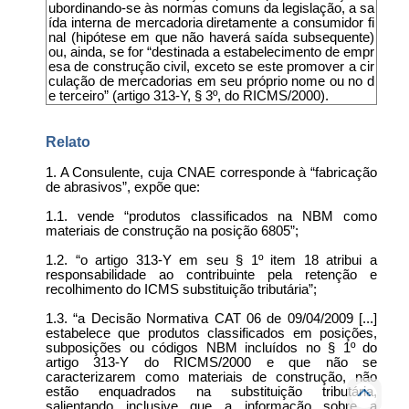
ubordinando-se às normas comuns da legislação, a sa
ída interna de mercadoria diretamente a consumidor fi
nal (hipótese em que não haverá saída subsequente)
ou, ainda, se for “destinada a estabelecimento de empr
esa de construção civil, exceto se este promover a cir
culação de mercadorias em seu próprio nome ou no d
e terceiro” (artigo 313-Y, § 3º, do RICMS/2000).
Relato
1. A Consulente, cuja CNAE corresponde à “fabricação
de abrasivos”, expõe que:
1.1. vende “produtos classificados na NBM como
materiais de construção na posição 6805”;
1.2. “o artigo 313-Y em seu § 1º item 18 atribui a
responsabilidade ao contribuinte pela retenção e
recolhimento do ICMS substituição tributária”;
1.3. “a Decisão Normativa CAT 06 de 09/04/2009 [...]
estabelece que produtos classificados em posições,
subposições ou códigos NBM incluídos no § 1º do
artigo 313-Y do RICMS/2000 e que não se
caracterizarem como materiais de construção, não
estão enquadrados na substituição tributária,
salientando inclusive que a informação sobre a