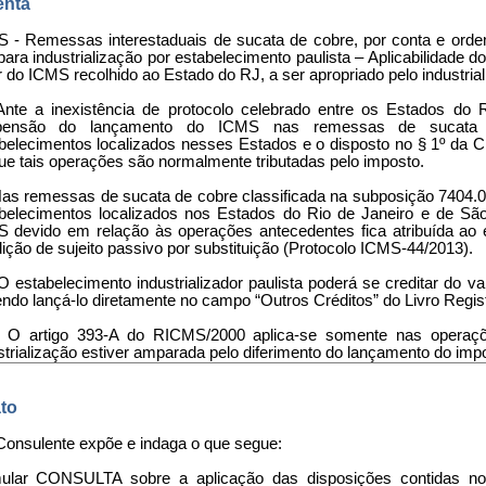
nta
 - Remessas interestaduais de sucata de cobre, por conta e ord
para industrialização por estabelecimento paulista – Aplicabilidade d
r do ICMS recolhido ao Estado do RJ, a ser apropriado pelo industriali
Ante a inexistência de protocolo celebrado entre os Estados do
pensão do lançamento do ICMS nas remessas de sucata de
belecimentos localizados nesses Estados e o disposto no § 1º da C
ue tais operações são normalmente tributadas pelo imposto.
 Nas remessas de sucata de cobre classificada na subposição 7404.
belecimentos localizados nos Estados do Rio de Janeiro e de Sã
 devido em relação às operações antecedentes fica atribuída ao es
ição de sujeito passivo por substituição (Protocolo ICMS-44/2013).
- O estabelecimento industrializador paulista poderá se creditar do
ndo lançá-lo diretamente no campo “Outros Créditos” do Livro Regi
 O artigo 393-A do RICMS/2000 aplica-se somente nas operaçõ
strialização estiver amparada pelo diferimento do lançamento do im
to
 Consulente expõe e indaga o que segue:
mular CONSULTA sobre a aplicação das disposições contidas no