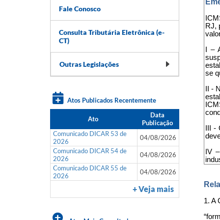
Eme
Fale Conosco
ICMS
RJ, 
Consulta Tributária Eletrônica (e-
valo
CT)
I – 
sus
Outras Legislações
esta
se q
II -
esta
Atos Publicados Recentemente
ICMS
cond
Data
Ato
Publicação
III 
Comunicado DICAR 53 de
deve
04/08/2026
2026
Comunicado DICAR 54 de
IV –
04/08/2026
2026
indu
Comunicado DICAR 55 de
04/08/2026
2026
Rela
+ Veja mais
1. A
“for