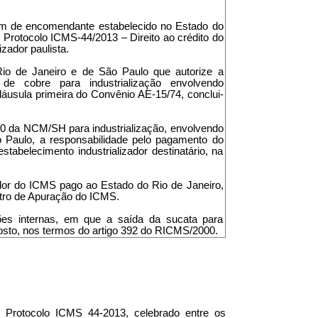
em de encomendante estabelecido no Estado do
o Protocolo ICMS-44/2013 – Direito ao crédito do
zador paulista.
 Rio de Janeiro e de São Paulo que autorize a
 cobre para industrialização envolvendo
láusula primeira do Convênio AE-15/74, conclui-
00 da NCM/SH para industrialização, envolvendo
o Paulo, a responsabilidade pelo pagamento do
tabelecimento industrializador destinatário, na
 valor do ICMS pago ao Estado do Rio de Janeiro,
stro de Apuração do ICMS.
es internas, em que a saída da sucata para
posto, nos termos do artigo 392 do RICMS/2000.
 Protocolo ICMS 44-2013, celebrado entre os