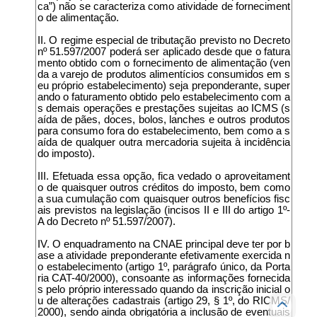
ca”) não se caracteriza como atividade de forneciment
o de alimentação.
II. O regime especial de tributação previsto no Decreto
nº 51.597/2007 poderá ser aplicado desde que o fatura
mento obtido com o fornecimento de alimentação (ven
da a varejo de produtos alimentícios consumidos em s
eu próprio estabelecimento) seja preponderante, super
ando o faturamento obtido pelo estabelecimento com a
s demais operações e prestações sujeitas ao ICMS (s
aída de pães, doces, bolos, lanches e outros produtos
para consumo fora do estabelecimento, bem como a s
aída de qualquer outra mercadoria sujeita à incidência
do imposto).
III. Efetuada essa opção, fica vedado o aproveitament
o de quaisquer outros créditos do imposto, bem como
a sua cumulação com quaisquer outros benefícios fisc
ais previstos na legislação (incisos II e III do artigo 1º-
A do Decreto nº 51.597/2007).
IV. O enquadramento na CNAE principal deve ter por b
ase a atividade preponderante efetivamente exercida n
o estabelecimento (artigo 1º, parágrafo único, da Porta
ria CAT-40/2000), consoante as informações fornecida
s pelo próprio interessado quando da inscrição inicial o
u de alterações cadastrais (artigo 29, § 1º, do RICMS/
2000), sendo ainda obrigatória a inclusão de eventuais