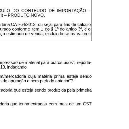
LCULO DO CONTEÚDO DE IMPORTAÇÃO –
I) – PRODUTO NOVO.
taria CAT-64/2013, ou seja, para fins de cálculo
urado conforme item 1 do § 1º do artigo 3º, e o
reço estimado de venda, excluindo-se os valores
impressão de material para outros usos”, reporta-
13, indagando:
em/mercadoria cuja matéria prima esteja sendo
do de apuração e nem período anterior”?
cadoria que esteja sendo produzida pela primeira
cadoria que tenha entradas com mais de um CST