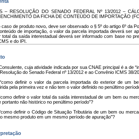
nta
S – RESOLUÇÃO DO SENADO FEDERAL Nº 13/2012 – CÁ
ENCHIMENTO DA FICHA DE CONTEÚDO DE IMPORTAÇÃO (FC
o caso de produto novo, deve ser observado o § 5º do artigo 6º da Por
onteúdo de importação, o valor da parcela importada deverá ser ap
r total da saída interestadual deverá ser informado com base no p
CMS e do IPI.
to
Consulente, cuja atividade indicada por sua CNAE principal é a de “
 Resolução do Senado Federal nº 13/2012 e ao Convênio ICMS 38/20
 “como definir o valor da parcela importada do exterior de um b
rida pela primeira vez e não tem o valor definido no penúltimo perío
“como definir o valor total da saída interestadual de um bem ou mer
 portanto não histórico no penúltimo período”?
 “como definir o Código de Situação Tributária de um bem ou mer
 o mesmo produto em um mesmo período de apuração”?
rpretação