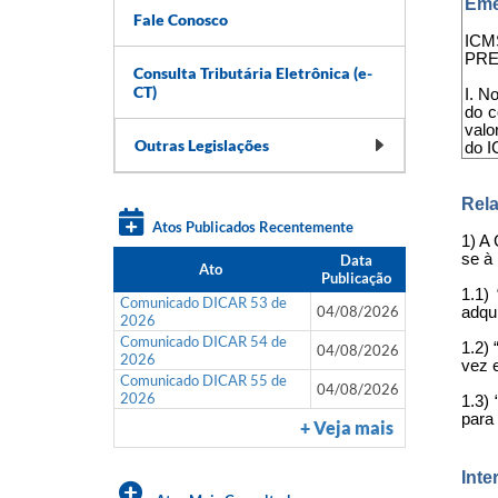
Eme
Fale Conosco
ICM
PRE
Consulta Tributária Eletrônica (e-
CT)
I. N
do c
valo
Outras Legislações
do I
Rela
Atos Publicados Recentemente
1) A 
se à
Data
Ato
Publicação
1.1)
Comunicado DICAR 53 de
04/08/2026
adqui
2026
Comunicado DICAR 54 de
1.2) 
04/08/2026
2026
vez e
Comunicado DICAR 55 de
04/08/2026
2026
1.3)
para
+ Veja mais
Inte