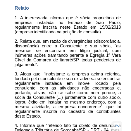
Relato
1. A interessada informa que é sócia proprietária de
empresa instalada no Estado de São Paulo,
regularmente inscrita neste Estado em 19/02/2013
(empresa identificada na petição de consulta).
2. Relata que, em razão de divergências (discordância,
dissonância) entre a Consulente e sua sócia, “as
mesmas se encontram em litígio judicial, com
inúmeras ações tramitando perante a Egrégia 1ª Vara
Cível da Comarca de Itararé/SP, todas pendentes de
julgamento”.
3. Alega que, “inobstante a empresa acima referida,
fundada pela consulente e sua ex adversa se encontrar
regularmente instalada em imóvel locado pela
consulente, com as atividades não encerradas e,
portanto, ativas, não se sabe como nem porque, a
sócia da Consulente (...) juntamente com outro sócio,
logrou êxito em instalar no mesmo endereço, com a
mesma atividade, a empresa concorrente”, que foi
regularmente inscrita no cadastro de contribuintes
deste Estado.
4. Informa que “referido fato foi objeto de denúncia à
Delegacia Tributária de Sorocaba/SP - DRT - 04, mas,