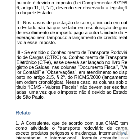
butante é devido o imposto (Lei Complementar 87/199
6, artigo 11, II, “a”), devendo ser observada a legislaçã
o daquele Estado.
II - Nos casos de prestação de serviço iniciada em out
ro Estado não há que se falar em escrituração de guia
de recolhimento de imposto pago a outra Unidade da F
ederação nem tampouco a lançamento de crédito relat
ivo a esse imposto.
III - Se emitido o Conhecimento de Transporte Rodoviá
rio de Cargas (CTRC) ou Conhecimento de Transporte
Eletrônico (CT-e), esse deverá ser lançado no livro Re
gistro de Saídas, nas colunas "Documento Fiscal", "Va
lor Contábil" e "Observações", em atendimento ao disp
osto no artigo 215, § 2º, do RICMS/2000 (lançamento
em ordem cronológica). Nesse caso, as colunas sob o
título “ICMS - Valores Fiscais” não devem ser escritur
adas, uma vez que o imposto não é devido ao Estado
de São Paulo.
Relato
1. A Consulente, que de acordo com sua CNAE tem
como atividade o “transporte rodoviário de carga,
exceto produtos perigosos e mudanças, intermunicipal,
interestadual e internacional”, formula consulta nos