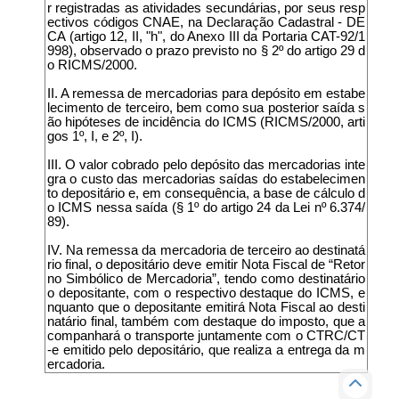
r registradas as atividades secundárias, por seus resp
ectivos códigos CNAE, na Declaração Cadastral - DE
CA (artigo 12, II, "h", do Anexo III da Portaria CAT-92/1
998), observado o prazo previsto no § 2º do artigo 29 d
o RICMS/2000.
II. A remessa de mercadorias para depósito em estabe
lecimento de terceiro, bem como sua posterior saída s
ão hipóteses de incidência do ICMS (RICMS/2000, arti
gos 1º, I, e 2º, I).
III. O valor cobrado pelo depósito das mercadorias inte
gra o custo das mercadorias saídas do estabelecimen
to depositário e, em consequência, a base de cálculo d
o ICMS nessa saída (§ 1º do artigo 24 da Lei nº 6.374/
89).
IV. Na remessa da mercadoria de terceiro ao destinatá
rio final, o depositário deve emitir Nota Fiscal de “Retor
no Simbólico de Mercadoria”, tendo como destinatário
o depositante, com o respectivo destaque do ICMS, e
nquanto que o depositante emitirá Nota Fiscal ao desti
natário final, também com destaque do imposto, que a
companhará o transporte juntamente com o CTRC/CT
-e emitido pelo depositário, que realiza a entrega da m
ercadoria.