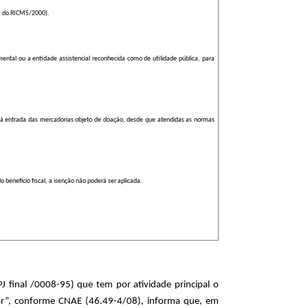
I do RICMS/2000).
ntal ou a entidade assistencial reconhecida como de utilidade pública, para
nte à entrada das mercadorias objeto de doação, desde que atendidas as normas
 benefício fiscal, a isenção não poderá ser aplicada.
PJ final /0008-95) que tem por atividade principal o
iar”, conforme CNAE (46.49-4/08), informa que, em