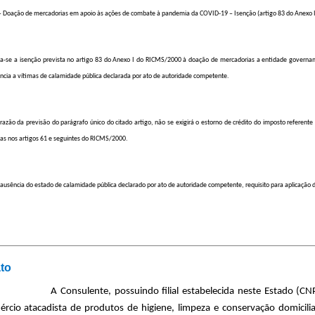
 Doação de mercadorias em apoio às ações de combate à pandemia da COVID-19 – Isenção (artigo 83 do Anexo 
ica-se a isenção prevista no artigo 83 do Anexo I do RICMS/2000 à doação de mercadorias a entidade govername
ência a vítimas de calamidade pública declarada por ato de autoridade competente.
 razão da previsão do parágrafo único do citado artigo, não se exigirá o estorno de crédito do imposto refere
tas nos artigos 61 e seguintes do RICMS/2000.
a ausência do estado de calamidade pública declarado por ato de autoridade competente, requisito para aplicação do
to
A Consulente, possuindo filial estabelecida neste Estado (CN
rcio atacadista de produtos de higiene, limpeza e conservação domicil