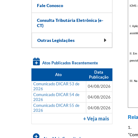
Fale Conosco
ICMS –
Consulta Tributária Eletrônica (e-
CT)
I. Apl
assist
Outras Legislações
II. Em
previs
Atos Publicados Recentemente
Data
Ato
Publicação
III. N
Comunicado DICAR 53 de
04/08/2026
2026
Comunicado DICAR 54 de
04/08/2026
2026
Comunicado DICAR 55 de
04/08/2026
2026
Rela
+ Veja mais
1.
“Comé