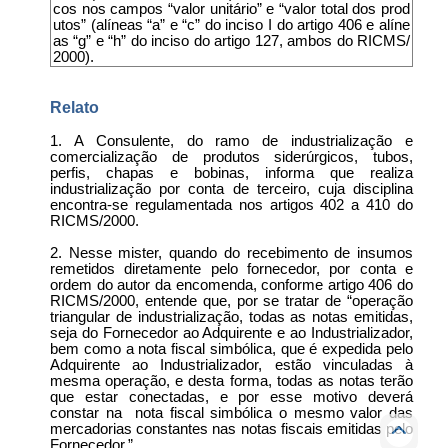
cos nos campos “valor unitário” e “valor total dos prod
utos” (alíneas “a” e “c” do inciso I do artigo 406 e alíne
as “g” e “h” do inciso do artigo 127, ambos do RICMS/
2000).
Relato
1. A Consulente, do ramo de industrialização e
comercialização de produtos siderúrgicos, tubos,
perfis, chapas e bobinas, informa que realiza
industrialização por conta de terceiro, cuja disciplina
encontra-se regulamentada nos artigos 402 a 410 do
RICMS/2000.
2. Nesse mister, quando do recebimento de insumos
remetidos diretamente pelo fornecedor, por conta e
ordem do autor da encomenda, conforme artigo 406 do
RICMS/2000, entende que, por se tratar de “operação
triangular de industrialização, todas as notas emitidas,
seja do Fornecedor ao Adquirente e ao Industrializador,
bem como a nota fiscal simbólica, que é expedida pelo
Adquirente ao Industrializador, estão vinculadas à
mesma operação, e desta forma, todas as notas terão
que estar conectadas, e por esse motivo deverá
constar na nota fiscal simbólica o mesmo valor das
mercadorias constantes nas notas fiscais emitidas pelo
Fornecedor.”