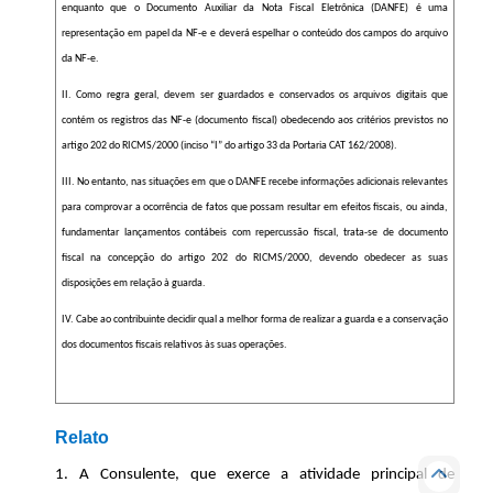
enquanto que o Documento Auxiliar da Nota Fiscal Eletrônica (DANFE) é uma
representação em papel da NF-e e deverá espelhar o conteúdo dos campos do arquivo
da NF-e.
II. Como regra geral, devem ser guardados e conservados os arquivos digitais que
contém os registros das NF-e (documento fiscal) obedecendo aos critérios previstos no
artigo 202 do RICMS/2000 (inciso “I” do artigo 33 da Portaria CAT 162/2008).
III. No entanto, nas situações em que o DANFE recebe informações adicionais relevantes
para comprovar a ocorrência de fatos que possam resultar em efeitos fiscais, ou ainda,
fundamentar lançamentos contábeis com repercussão fiscal, trata-se de documento
fiscal na concepção do artigo 202 do RICMS/2000, devendo obedecer as suas
disposições em relação à guarda.
IV. Cabe ao contribuinte decidir qual a melhor forma de realizar a guarda e a conservação
dos documentos fiscais relativos às suas operações.
Relato
1. A Consulente, que exerce a atividade principal de