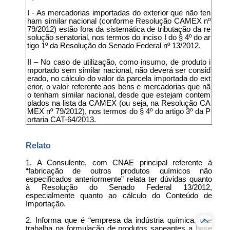
I - As mercadorias importadas do exterior que não ten
ham similar nacional (conforme Resolução CAMEX nº
79/2012) estão fora da sistemática de tributação da re
solução senatorial, nos termos do inciso I do § 4º do ar
tigo 1º da Resolução do Senado Federal nº 13/2012.
II – No caso de utilização, como insumo, de produto i
mportado sem similar nacional, não deverá ser consid
erado, no cálculo do valor da parcela importada do ext
erior, o valor referente aos bens e mercadorias que nã
o tenham similar nacional, desde que estejam contem
plados na lista da CAMEX (ou seja, na Resolução CA
MEX nº 79/2012), nos termos do § 4º do artigo 3º da P
ortaria CAT-64/2013.
Relato
1. A Consulente, com CNAE principal referente à
“fabricação de outros produtos químicos não
especificados anteriormente” relata ter dúvidas quanto
à Resolução do Senado Federal 13/2012,
especialmente quanto ao cálculo do Conteúdo de
Importação.
2. Informa que é “empresa da indústria química, que
trabalha na formulação de produtos saneantes a base