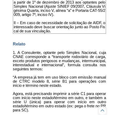
a partir de 1º de dezembro de 2013 aos optantes pelo
Simples Nacional (Ajuste SINIEF 09/2007, Cláusula Vi
gésima Quarta, inciso V, alínea “a” e Portaria CAT-55/2
009, artigo 7º, inciso IV).
II – Em caso de necessidade de solicitação de AIDF, o
interessado deve buscar orientação junto ao Posto Fis
cal de sua vinculação.
Relato
1. A Consulente, optante pelo Simples Nacional, cuja
CNAE corresponde a “transporte rodoviário de carga,
exceto produtos perigosos e mudanças, intermunicipal,
interestadual e internacional”, formula consulta nos
seguintes termos:
“A empresa já tem em uso bloco com emissão manual
de CTRC modelo 8, série B1 para operações com
início e término neste estado.
Agora, está precisando imprimir a série C1 para operar
com início neste estado/término em outro, e também a
série U (única) para operar com início em outro
estado/término em outro estado (ex: pega o frete no PR
para SC).