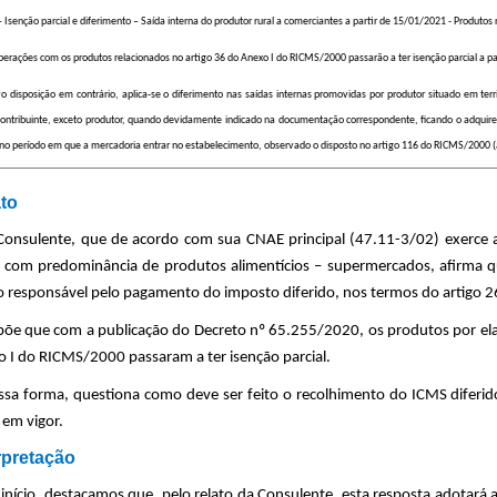
 Isenção parcial e diferimento – Saída interna do produtor rural a comerciantes a partir de 15/01/2021 - Produto
operações com os produtos relacionados no artigo 36 do Anexo I do RICMS/2000 passarão a ter isenção parcial a
lvo disposição em contrário, aplica-se o diferimento nas saídas internas promovidas por produtor situado em terr
contribuinte, exceto produtor, quando devidamente indicado na documentação correspondente, ficando o adquiren
 no período em que a mercadoria entrar no estabelecimento, observado o disposto no artigo 116 do RICMS/2000 
to
Consulente, que de acordo com sua CNAE principal (47.11-3/02) exerce a
, com predominância de produtos alimentícios – supermercados, afirma q
 responsável pelo pagamento do imposto diferido, nos termos do artigo
põe que com a publicação do Decreto nº 65.255/2020, os produtos por ela 
 I do RICMS/2000 passaram a ter isenção parcial.
ssa forma, questiona como deve ser feito o recolhimento do ICMS diferi
 em vigor.
rpretação
 início, destacamos que, pelo relato da Consulente, esta resposta adotará