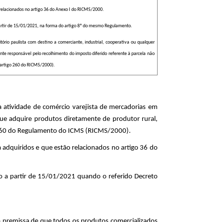
s relacionados no artigo 36 do Anexo I do RICMS/2000.
 partir de 15/01/2021, na forma do artigo 8º do mesmo Regulamento.
itório paulista com destino a comerciante, industrial, cooperativa ou qualquer
te responsável pelo recolhimento do imposto diferido referente à parcela não
(artigo 260 do RICMS/2000).
 atividade de comércio varejista de mercadorias em
ue adquire produtos diretamente de produtor rural,
 260 do Regulamento do ICMS (RICMS/2000).
adquiridos e que estão relacionados no artigo 36 do
do a partir de 15/01/2021 quando o referido Decreto
 a premissa de que todos os produtos comercializados