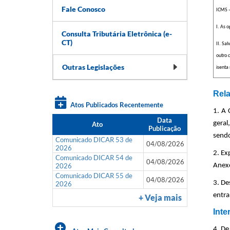
Fale Conosco
ICMS –
I. As 
Consulta Tributária Eletrônica (e-
CT)
II. Sa
outro 
Outras Legislações
isenta
Rela
Atos Publicados Recentemente
1. A 
Data
geral
Ato
Publicação
sendo
Comunicado DICAR 53 de
04/08/2026
2026
2. Ex
Comunicado DICAR 54 de
04/08/2026
2026
Anexo
Comunicado DICAR 55 de
04/08/2026
3. De
2026
entra
+ Veja mais
Inte
4. De