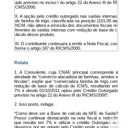
ado previsto no inciso I do artigo 22 do Anexo III do RI
CMS/2000.
II. A opção pelo crédito outorgado nas saídas internas
de farinha de trigo, classificada na posição 1101.00 da
NCM, não altera a emissão dos documentos fiscais re
ferentes às saídas internas com redução de base de c
álculo desse produto.
III. O contribuinte continuará a emitir a Nota Fiscal, con
forme o artigo 187 do RICMS/2000.
Relato
1. A Consulente, cuja CNAE principal corresponde à
atividade de “comércio atacadista de farinhas, amidos e
féculas”, expõe que “comercializa farinha de trigo com
redução de base de cálculo do ICMS, resultando em
7% e desde 01/10/2011 optou pelo Crédito Outorgado
previsto no artigo 22 do Anexo III do RICMS/2000”.
2. Isso posto, indaga:
“Como deve ser a Base de calculo da NFE de Saída?
Posso continuar destacando na nota fiscal a redução
que resulta em 7% e utilizar o crédito Outorgado ou
devemos por ter optado pelo Crédito emitir a nota com