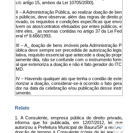
c/c artigo 15, ambos da Lei 10705/2000).
II – A Administração Pública, ao realizar doação de ben
s públicos, deve observar, além das regras de direito p
rivado, os requisitos e condições específicas que envo
lvem os atos/contratos efetuados por entes públicos, e
ntre eles, _as normas contidas no artigo 37 da Lei Fed
eral nº 8.666/1993.
III – A_ doação de bens imóveis pela Administração P
ública deve sempre ser precedida de autorização legis
lativa, requisito essencial que antecede a doação propr
iamente dita, não se confunde com o instrumento form
al que exterioriza a doação e não é fato gerador do ITC
MD.
IV – Havendo qualquer ato que tenha o condão de exte
riorizar a doação, considerar-se-á ocorrido o fato gera
dor na data da celebração e/ou publicação desse instr
umento.
Relato
1. A Consulente, empresa pública de direito privado,
informa que foi publicada, em 12/07/2012, lei que
autorizou a Prefeitura Municipal de Bauru/SP a realizar
doação de terreno à Consulente (cópia da lei anexa à