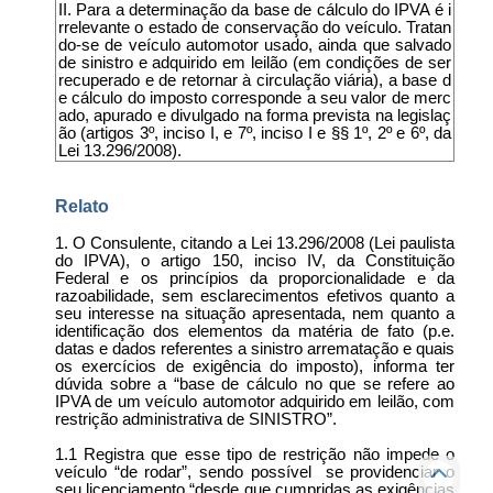
II. Para a determinação da base de cálculo do IPVA é i
rrelevante o estado de conservação do veículo. Tratan
do-se de veículo automotor usado, ainda que salvado
de sinistro e adquirido em leilão (em condições de ser
recuperado e de retornar à circulação viária), a base d
e cálculo do imposto corresponde a seu valor de merc
ado, apurado e divulgado na forma prevista na legislaç
ão (artigos 3º, inciso I, e 7º, inciso I e §§ 1º, 2º e 6º, da
Lei 13.296/2008).
Relato
1. O Consulente, citando a Lei 13.296/2008 (Lei paulista
do IPVA), o artigo 150, inciso IV, da Constituição
Federal e os princípios da proporcionalidade e da
razoabilidade, sem esclarecimentos efetivos quanto a
seu interesse na situação apresentada, nem quanto a
identificação dos elementos da matéria de fato (p.e.
datas e dados referentes a sinistro arrematação e quais
os exercícios de exigência do imposto), informa ter
dúvida sobre a “base de cálculo no que se refere ao
IPVA de um veículo automotor adquirido em leilão, com
restrição administrativa de SINISTRO”.
1.1 Registra que esse tipo de restrição não impede o
veículo “de rodar”, sendo possível se providenciar o
seu licenciamento “desde que cumpridas as exigências