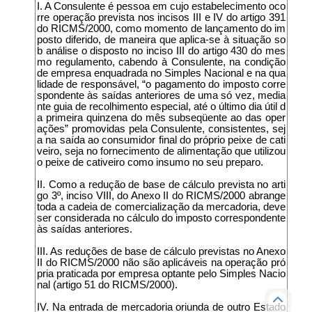
I. A Consulente é pessoa em cujo estabelecimento oco
rre operação prevista nos incisos III e IV do artigo 391
do RICMS/2000, como momento de lançamento do im
posto diferido, de maneira que aplica-se à situação so
b análise o disposto no inciso III do artigo 430 do mes
mo regulamento, cabendo à Consulente, na condição
de empresa enquadrada no Simples Nacional e na qua
lidade de responsável, “o pagamento do imposto corre
spondente às saídas anteriores de uma só vez, media
nte guia de recolhimento especial, até o último dia útil d
a primeira quinzena do mês subseqüente ao das oper
ações” promovidas pela Consulente, consistentes, sej
a na saída ao consumidor final do próprio peixe de cati
veiro, seja no fornecimento de alimentação que utilizou
o peixe de cativeiro como insumo no seu preparo.
II. Como a redução de base de cálculo prevista no arti
go 3º, inciso VIII, do Anexo II do RICMS/2000 abrange
toda a cadeia de comercialização da mercadoria, deve
ser considerada no cálculo do imposto correspondente
às saídas anteriores.
III. As reduções de base de cálculo previstas no Anexo
II do RICMS/2000 não são aplicáveis na operação pró
pria praticada por empresa optante pelo Simples Nacio
nal (artigo 51 do RICMS/2000).
IV. Na entrada de mercadoria oriunda de outro Estado