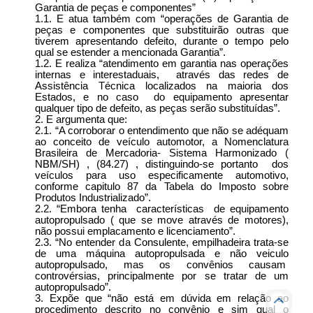
Garantia de peças e componentes”
1.1. E atua também com “operações de Garantia de
peças e componentes que substituirão outras que
tiverem apresentando defeito, durante o tempo pelo
qual se estender a mencionada Garantia”.
1.2. E realiza “atendimento em garantia nas operações
internas e interestaduais, através das redes de
Assistência Técnica localizados na maioria dos
Estados, e no caso do equipamento apresentar
qualquer tipo de defeito, as peças serão substituídas”.
2. E argumenta que:
2.1. “A corroborar o entendimento que não se adéquam
ao conceito de veículo automotor, a Nomenclatura
Brasileira de Mercadoria- Sistema Harmonizado (
NBM/SH) , (84.27) , distinguindo-se portanto dos
veículos para uso especificamente automotivo,
conforme capitulo 87 da Tabela do Imposto sobre
Produtos Industrializado”.
2.2. “Embora tenha características de equipamento
autopropulsado ( que se move através de motores),
não possui emplacamento e licenciamento”.
2.3. “No entender da Consulente, empilhadeira trata-se
de uma máquina autopropulsada e não veiculo
autopropulsado, mas os convênios causam
controvérsias, principalmente por se tratar de um
autopropulsado”.
3. Expõe que “não está em dúvida em relação ao
procedimento descrito no convênio e sim qual o