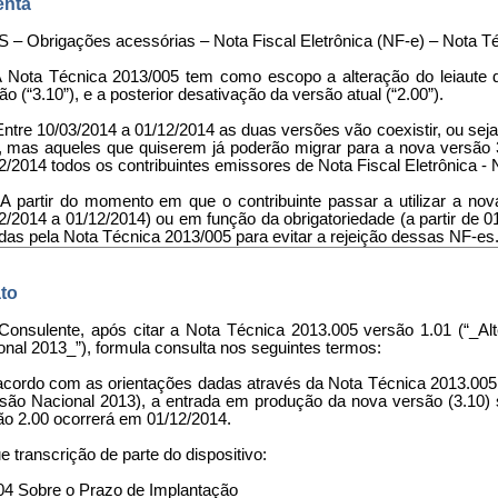
nta
 – Obrigações acessórias – Nota Fiscal Eletrônica (NF-e) – Nota T
A Nota Técnica 2013/005 tem como escopo a alteração do leiaute d
ão (“3.10”), e a posterior desativação da versão atual (“2.00”).
 Entre 10/03/2014 a 01/12/2014 as duas versões vão coexistir, ou seja,
, mas aqueles que quiserem já poderão migrar para a nova versão 3.
2/2014 todos os contribuintes emissores de Nota Fiscal Eletrônica -
– A partir do momento em que o contribuinte passar a utilizar a n
2/2014 a 01/12/2014) ou em função da obrigatoriedade (a partir de
idas pela Nota Técnica 2013/005 para evitar a rejeição dessas NF-es
to
 Consulente, após citar a Nota Técnica 2013.005 versão 1.01 (“_Al
onal 2013_”), formula consulta nos seguintes termos:
acordo com as orientações dadas através da Nota Técnica 2013.005 
rsão Nacional 2013), a entrada em produção da nova versão (3.10) 
ão 2.00 ocorrerá em 01/12/2014.
 transcrição de parte do dispositivo:
.04 Sobre o Prazo de Implantação