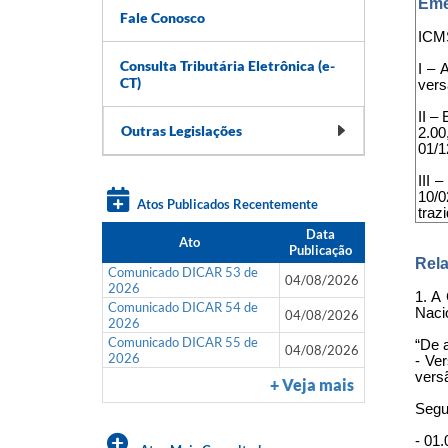
Eme
Fale Conosco
ICMS
Consulta Tributária Eletrônica (e-
I – 
CT)
vers
II –
Outras Legislações
2.00
01/1
III 
10/0
Atos Publicados Recentemente
traz
Data
Ato
Publicação
Rela
Comunicado DICAR 53 de
04/08/2026
2026
1. A
Comunicado DICAR 54 de
Naci
04/08/2026
2026
Comunicado DICAR 55 de
“De 
04/08/2026
2026
- Ve
vers
+ Veja mais
Segue
- 01