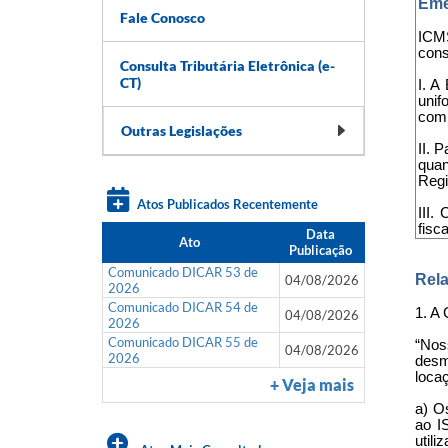
Eme
Fale Conosco
ICMS
cons
Consulta Tributária Eletrônica (e-
CT)
I. A
unif
comp
Outras Legislações
II. 
quan
Regi
Atos Publicados Recentemente
III.
fisc
Data
Ato
Publicação
Comunicado DICAR 53 de
Rela
04/08/2026
2026
Comunicado DICAR 54 de
1. A 
04/08/2026
2026
Comunicado DICAR 55 de
“Nos
04/08/2026
2026
desm
loca
+ Veja mais
a) O
ao I
util