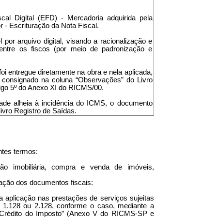
cal Digital (EFD) - Mercadoria adquirida pela
r - Escrituração da Nota Fiscal.
l por arquivo digital, visando a racionalização e
entre os fiscos (por meio de padronização e
 foi entregue diretamente na obra e nela aplicada,
r consignado na coluna “Observações” do Livro
tigo 5º do Anexo XI do RICMS/00.
idade alheia à incidência do ICMS, o documento
livro Registro de Saídas.
ntes termos:
ão imobiliária, compra e venda de imóveis,
ação dos documentos fiscais:
a aplicação nas prestações de serviços sujeitas
P 1.128 ou 2.128, conforme o caso, mediante a
em Crédito do Imposto” (Anexo V do RICMS-SP e