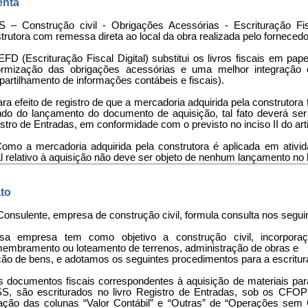
nta
 – Construção civil - Obrigações Acessórias - Escrituração Fis
trutora com remessa direta ao local da obra realizada pelo fornecedo
 EFD (Escrituração Fiscal Digital) substitui os livros fiscais em pape
ormização das obrigações acessórias e uma melhor integração 
artilhamento de informações contábeis e fiscais).
Para efeito de registro de que a mercadoria adquirida pela construtora
do do lançamento do documento de aquisição, tal fato deverá se
stro de Entradas, em conformidade com o previsto no inciso II do ar
 Como a mercadoria adquirida pela construtora é aplicada em ativ
al relativo à aquisição não deve ser objeto de nenhum lançamento no 
to
Consulente, empresa de construção civil, formula consulta nos segui
sa empresa tem como objetivo a construção civil, incorporaç
embramento ou loteamento de terrenos, administração de obras e
ção de bens, e adotamos os seguintes procedimentos para a escritur
s documentos fiscais correspondentes à aquisição de materiais par
SS, são escriturados no livro Registro de Entradas, sob os CFO
ização das colunas “Valor Contábil” e “Outras” de “Operações s