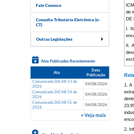
Fale Conosco
ICMS
de 
DE 
Consulta Tributária Eletrônica (e-
CT)
I. 
enc
Outras Legislações
II.
des
excl
Atos Publicados Recentemente
Data
Ato
Publicação
Rela
Comunicado DICAR 53 de
04/08/2026
1. A
2026
Comunicado DICAR 54 de
extr
04/08/2026
2026
dent
Comunicado DICAR 55 de
04/08/2026
23.9
2026
indu
+ Veja mais
enco
2. I