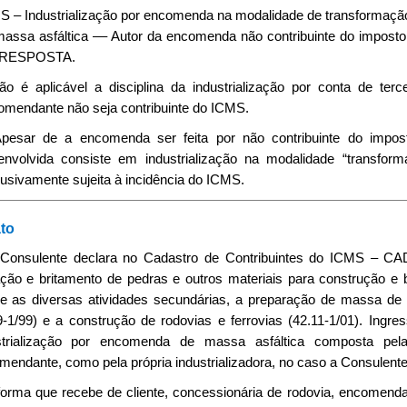
 – Industrialização por encomenda na modalidade de transformação (
massa asfáltica –– Autor da encomenda não contribuinte do impos
RESPOSTA.
Não é aplicável a disciplina da industrialização por conta de te
omendante não seja contribuinte do ICMS.
 Apesar de a encomenda ser feita por não contribuinte do impost
envolvida consiste em industrialização na modalidade “transfo
usivamente sujeita à incidência do ICMS.
to
 Consulente declara no Cadastro de Contribuintes do ICMS – CAD
ação e britamento de pedras e outros materiais para construção e
re as diversas atividades secundárias, a preparação de massa d
9-1/99) e a construção de rodovias e ferrovias (42.11-1/01). Ingr
strialização por encomenda de massa asfáltica composta pela
mendante, como pela própria industrializadora, no caso a Consulente
nforma que recebe de cliente, concessionária de rodovia, encomen