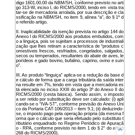
digo 1601.00.00 da NBM/SH, conforme previsto no arti
go 313-W, inciso I, do RICMS/2000, tendo em vista tra
tar-se de mercadoria arrolada, por sua descrição e cla
ssificação na NBM/SH, no item 9, alínea “a”, do § 1º d
o referido artigo.
II. Inaplicabilidade da isenção prevista no artigo 144 do
Anexo I do RICMS/2000 aos produtos embutidos, com
o a linguiça, pois se sujeitam a processos de industriali
zação que lhes retiram a característica de “produtos c
omestíveis frescos, resfriados, congelados, salgados,
secos ou temperados, resultantes do abate de aves, le
porídeos e gado bovino, bufalino, caprino, ovino e suín
o”.
III. Ao produto “linguiça” aplica-se a redução da base d
e cálculo de forma que a carga tributária da saída inter
na resulte em 7%, tendo em vista que a mercadoria es
tá elencada no inciso XXIII do artigo 3º do Anexo II do
RICMS/2000 (cesta básica). Sendo assim, o imposto
a ser retido por substituição deve ser calculado: (i) apli
cando-se o “IVA-ST”, conforme previsão do Anexo Úni
co da Portaria CAT-106/2013 – item 9.1; (ii) deduzindo-
se, o imposto pago pela operação própria (da mesma f
orma que o cálculo que seria efetuado pelo substituto t
ributário enquadrado no Regime Periódico de Apuraçã
o - RPA, conforme previsto no item 1 do § 2° do artigo
268 do RICMS/2000).