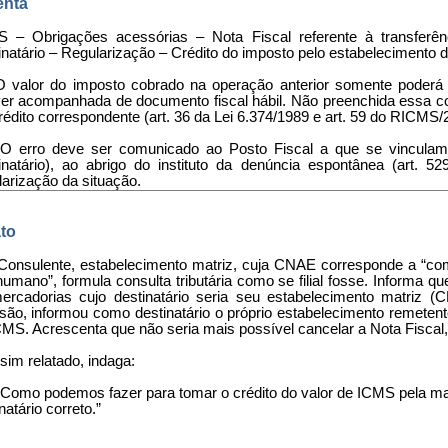
nta
 – Obrigações acessórias – Nota Fiscal referente à transferê
inatário – Regularização – Crédito do imposto pelo estabelecimento de
O valor do imposto cobrado na operação anterior somente poderá
ver acompanhada de documento fiscal hábil. Não preenchida essa co
rédito correspondente (art. 36 da Lei 6.374/1989 e art. 59 do RICMS/
 O erro deve ser comunicado ao Posto Fiscal a que se vinculam a
inatário), ao abrigo do instituto da denúncia espontânea (art. 
larização da situação.
to
 Consulente, estabelecimento matriz, cuja CNAE corresponde a “co
umano”, formula consulta tributária como se filial fosse. Informa qu
ercadorias cujo destinatário seria seu estabelecimento matriz
são, informou como destinatário o próprio estabelecimento reme
MS. Acrescenta que não seria mais possível cancelar a Nota Fiscal, p
sim relatado, indaga:
 “Como podemos fazer para tomar o crédito do valor de ICMS pela 
natário correto.”