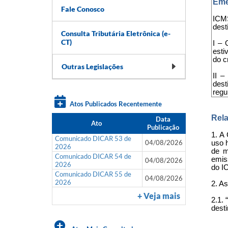
Eme
Fale Conosco
ICMS
dest
Consulta Tributária Eletrônica (e-
CT)
I – 
esti
do c
Outras Legislações
II –
dest
regu
Atos Publicados Recentemente
Rela
Data
Ato
Publicação
1. A
Comunicado DICAR 53 de
04/08/2026
uso h
2026
de m
Comunicado DICAR 54 de
emis
04/08/2026
2026
do IC
Comunicado DICAR 55 de
04/08/2026
2026
2. As
+ Veja mais
2.1.
desti