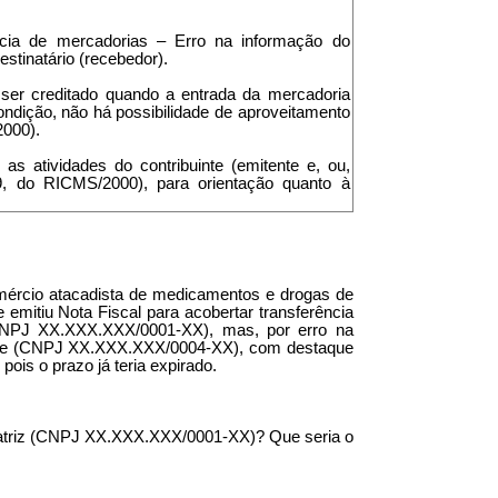
ncia de mercadorias – Erro na informação do
stinatário (recebedor).
 ser creditado quando a entrada da mercadoria
ndição, não há possibilidade de aproveitamento
2000).
s atividades do contribuinte (emitente e, ou,
529, do RICMS/2000), para orientação quanto à
mércio atacadista de medicamentos e drogas de
e emitiu Nota Fiscal para acobertar transferência
 (CNPJ XX.XXX.XXX/0001-XX), mas, por erro na
tente (CNPJ XX.XXX.XXX/0004-XX), com destaque
ois o prazo já teria expirado.
matriz (CNPJ XX.XXX.XXX/0001-XX)? Que seria o