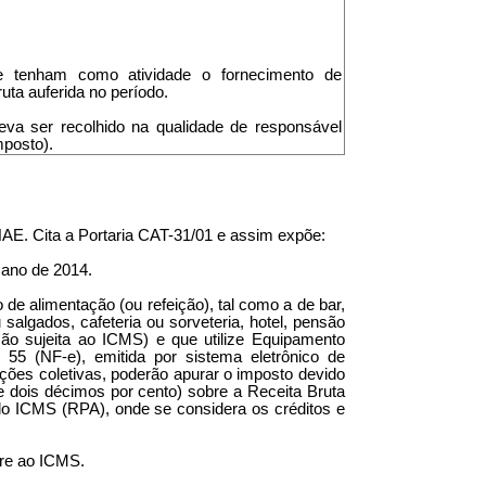
que tenham como atividade o fornecimento de
uta auferida no período.
eva ser recolhido na qualidade de responsável
mposto).
CNAE. Cita a Portaria CAT-31/01 e assim expõe:
 ano de 2014.
de alimentação (ou refeição), tal como a de bar,
 salgados, cafeteria ou sorveteria, hotel, pensão
ção sujeita ao ICMS) e que utilize Equipamento
5 (NF-e), emitida por sistema eletrônico de
es coletivas, poderão apurar o imposto devido
e dois décimos por cento) sobre a Receita Bruta
do ICMS (RPA), onde se considera os créditos e
ere ao ICMS.