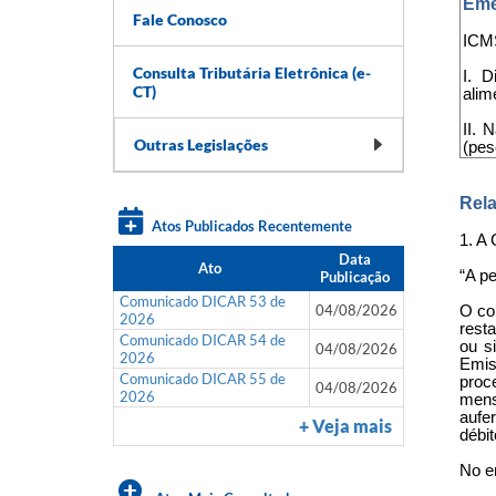
Eme
Fale Conosco
ICMS
Consulta Tributária Eletrônica (e-
I. D
CT)
alim
II. 
Outras Legislações
(pes
Rela
Atos Publicados Recentemente
1. A 
Data
Ato
“A p
Publicação
Comunicado DICAR 53 de
04/08/2026
O co
2026
resta
Comunicado DICAR 54 de
ou s
04/08/2026
2026
Emis
Comunicado DICAR 55 de
proc
04/08/2026
2026
mens
aufe
+ Veja mais
débi
No e