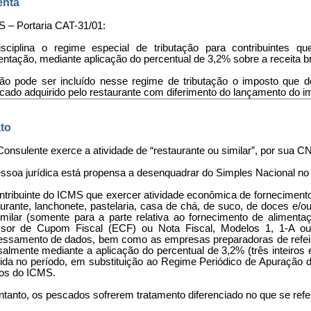
nta
 – Portaria CAT-31/01:
isciplina o regime especial de tributação para contribuintes 
entação, mediante aplicação do percentual de 3,2% sobre a receita br
Não pode ser incluído nesse regime de tributação o imposto que d
cado adquirido pelo restaurante com diferimento do lançamento do i
to
Consulente exerce a atividade de “restaurante ou similar”, por sua 
essoa jurídica está propensa a desenquadrar do Simples Nacional no
ntribuinte do ICMS que exercer atividade econômica de fornecimento 
urante, lanchonete, pastelaria, casa de chá, de suco, de doces e/ou
imilar (somente para a parte relativa ao fornecimento de alimenta
sor de Cupom Fiscal (ECF) ou Nota Fiscal, Modelos 1, 1-A ou 5
essamento de dados, bem como as empresas preparadoras de refeiçõ
almente mediante a aplicação do percentual de 3,2% (três inteiros 
rida no período, em substituição ao Regime Periódico de Apuração 
tos do ICMS.
ntanto, os pescados sofrerem tratamento diferenciado no que se ref