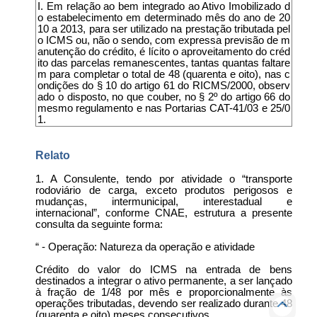
I. Em relação ao bem integrado ao Ativo Imobilizado d
o estabelecimento em determinado mês do ano de 20
10 a 2013, para ser utilizado na prestação tributada pel
o ICMS ou, não o sendo, com expressa previsão de m
anutenção do crédito, é lícito o aproveitamento do créd
ito das parcelas remanescentes, tantas quantas faltare
m para completar o total de 48 (quarenta e oito), nas c
ondições do § 10 do artigo 61 do RICMS/2000, observ
ado o disposto, no que couber, no § 2º do artigo 66 do
mesmo regulamento e nas Portarias CAT-41/03 e 25/0
1.
Relato
1. A Consulente, tendo por atividade o “transporte
rodoviário de carga, exceto produtos perigosos e
mudanças, intermunicipal, interestadual e
internacional”, conforme CNAE, estrutura a presente
consulta da seguinte forma:
“ - Operação: Natureza da operação e atividade
Crédito do valor do ICMS na entrada de bens
destinados a integrar o ativo permanente, a ser lançado
à fração de 1/48 por mês e proporcionalmente às
operações tributadas, devendo ser realizado durante 48
(quarenta e oito) meses consecutivos.