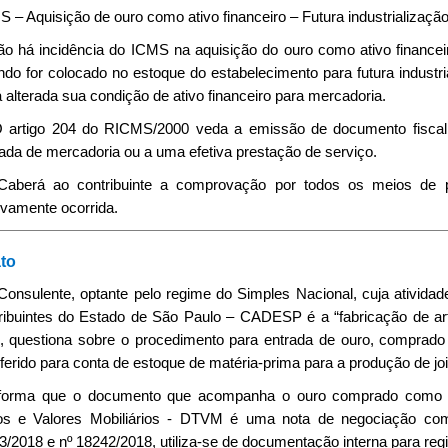
 – Aquisição de ouro como ativo financeiro – Futura industrialização
ão há incidência do ICMS na aquisição do ouro como ativo financei
ndo for colocado no estoque do estabelecimento para futura indust
 alterada sua condição de ativo financeiro para mercadoria.
 O artigo 204 do RICMS/2000 veda a emissão de documento fiscal
ada de mercadoria ou a uma efetiva prestação de serviço.
. Caberá ao contribuinte a comprovação por todos os meios de p
ivamente ocorrida.
to
 Consulente, optante pelo regime do Simples Nacional, cuja ativida
ribuintes do Estado de São Paulo – CADESP é a “fabricação de arte
), questiona sobre o procedimento para entrada de ouro, comprado 
ferido para conta de estoque de matéria-prima para a produção de joi
nforma que o documento que acompanha o ouro comprado como ativ
los e Valores Mobiliários - DTVM é uma nota de negociação co
3/2018 e nº 18242/2018, utiliza-se de documentação interna para reg