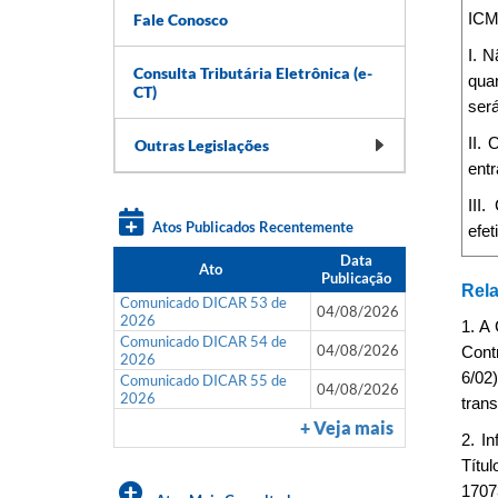
Fale Conosco
ICMS
I. N
Consulta Tributária Eletrônica (e-
qua
CT)
será
II.
Outras Legislações
entr
III
Atos Publicados Recentemente
efet
Data
Ato
Publicação
Rela
Comunicado DICAR 53 de
04/08/2026
2026
1. A
Comunicado DICAR 54 de
04/08/2026
Cont
2026
6/02
Comunicado DICAR 55 de
04/08/2026
2026
trans
+ Veja mais
2. I
Títu
1707