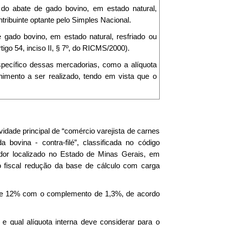
 do abate de gado bovino, em estado natural,
tribuinte optante pelo Simples Nacional.
e gado bovino, em estado natural, resfriado ou
go 54, inciso II, § 7º, do RICMS/2000).
específico dessas mercadorias, como a alíquota
lhimento a ser realizado, tendo em vista que o
idade principal de “comércio varejista de carnes
 bovina - contra-filé”, classificada no código
or localizado no Estado de Minas Gerais, em
 fiscal redução da base de cálculo com carga
a de 12% com o complemento de 1,3%, de acordo
 e qual alíquota interna deve considerar para o