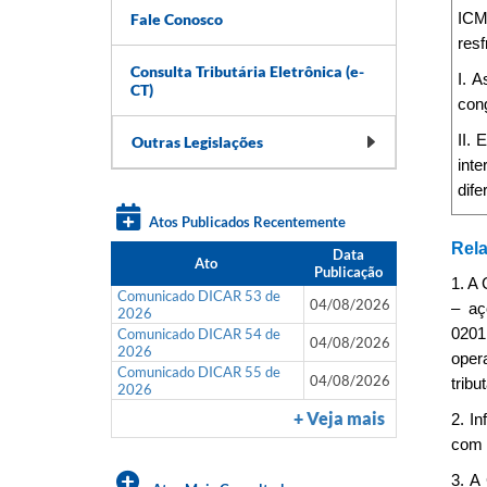
Fale Conosco
ICM
resf
Consulta Tributária Eletrônica (e-
I. 
CT)
cong
II. 
Outras Legislações
inte
dife
Atos Publicados Recentemente
Rela
Data
Ato
Publicação
1. A 
Comunicado DICAR 53 de
04/08/2026
– aç
2026
Comunicado DICAR 54 de
0201
04/08/2026
2026
oper
Comunicado DICAR 55 de
04/08/2026
trib
2026
+ Veja mais
2. I
com 
3. A