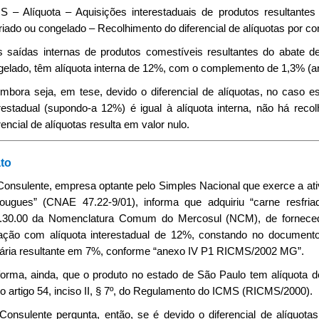
S – Alíquota – Aquisições interestaduais de produtos resultantes
riado ou congelado – Recolhimento do diferencial de alíquotas por con
As saídas internas de produtos comestíveis resultantes do abate d
elado, têm alíquota interna de 12%, com o complemento de 1,3% (arti
Embora seja, em tese, devido o diferencial de alíquotas, no caso 
restadual (supondo-a 12%) é igual à alíquota interna, não há reco
rencial de alíquotas resulta em valor nulo.
to
Consulente, empresa optante pelo Simples Nacional que exerce a ativ
ougues” (CNAE 47.22-9/01), informa que adquiriu “carne resfriada
.30.00 da Nomenclatura Comum do Mercosul (NCM), de forneced
ação com alíquota interestadual de 12%, constando no documento
utária resultante em 7%, conforme “anexo IV P1 RICMS/2002 MG”.
nforma, ainda, que o produto no estado de São Paulo tem alíquot
o artigo 54, inciso II, § 7º, do Regulamento do ICMS (RICMS/2000).
 Consulente pergunta, então, se é devido o diferencial de alíquotas