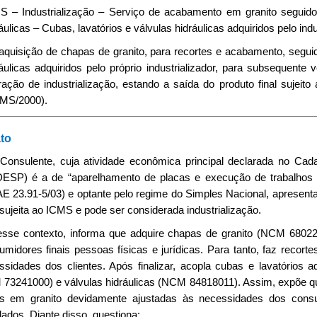
S – Industrialização – Serviço de acabamento em granito seguido 
áulicas – Cubas, lavatórios e válvulas hidráulicas adquiridos pelo indu
 aquisição de chapas de granito, para recortes e acabamento, seguid
áulicas adquiridos pelo próprio industrializador, para subsequente 
ação de industrialização, estando a saída do produto final sujeito a
MS/2000).
to
 Consulente, cuja atividade econômica principal declarada no Cad
ESP) é a de “aparelhamento de placas e execução de trabalhos e
E 23.91-5/03) e optante pelo regime do Simples Nacional, apresent
sujeita ao ICMS e pode ser considerada industrialização.
esse contexto, informa que adquire chapas de granito (NCM 6802230
umidores finais pessoas físicas e jurídicas. Para tanto, faz recor
ssidades dos clientes. Após finalizar, acopla cubas e lavatórios ad
73241000) e válvulas hidráulicas (NCM 84818011). Assim, expõe que
s em granito devidamente ajustadas às necessidades dos consu
ados. Diante disso, questiona: