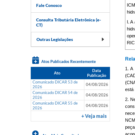
Fale Conosco
ICM
hidr
Consulta Tributária Eletrônica (e-
I. A
CT)
hidr
oper
Outras Legislações
RIC
Rela
Atos Publicados Recentemente
1. A
Data
Ato
Publicação
(CAD
Comunicado DICAR 53 de
(CNA
04/08/2026
2026
está 
Comunicado DICAR 54 de
04/08/2026
2026
2. N
Comunicado DICAR 55 de
04/08/2026
cons
2026
nece
+ Veja mais
NCM 
peça
acopl