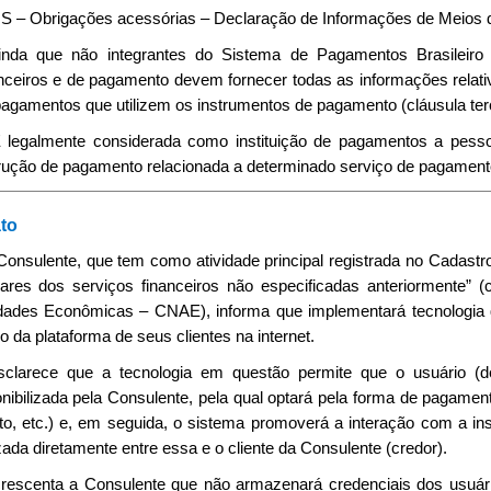
S – Obrigações acessórias – Declaração de Informações de Meios
Ainda que não integrantes do Sistema de Pagamentos Brasileiro 
nceiros e de pagamento devem fornecer todas as informações relativ
pagamentos que utilizem os instrumentos de pagamento (cláusula te
 É legalmente considerada como instituição de pagamentos a pessoa
rução de pagamento relacionada a determinado serviço de pagamento (ar
to
 Consulente, que tem como atividade principal registrada no Cadastr
liares dos serviços financeiros não especificadas anteriormente” 
idades Econômicas – CNAE), informa que implementará tecnologia q
o da plataforma de seus clientes na internet.
sclarece que a tecnologia em questão permite que o usuário (d
nibilizada pela Consulente, pela qual optará pela forma de pagament
to, etc.) e, em seguida, o sistema promoverá a interação com a inst
zada diretamente entre essa e o cliente da Consulente (credor).
crescenta a Consulente que não armazenará credenciais dos usuá