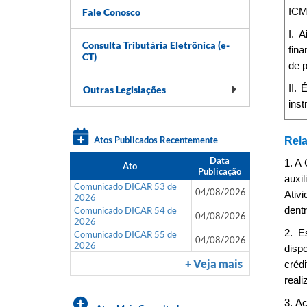
Fale Conosco
ICM
I. 
Consulta Tributária Eletrônica (e-
fina
CT)
de 
II.
Outras Legislações
inst
Atos Publicados Recentemente
Rela
Data
1. A
Ato
Publicação
auxi
Comunicado DICAR 53 de
04/08/2026
Ativ
2026
Comunicado DICAR 54 de
dentr
04/08/2026
2026
2. E
Comunicado DICAR 55 de
04/08/2026
2026
dispo
+ Veja mais
crédi
reali
3. A