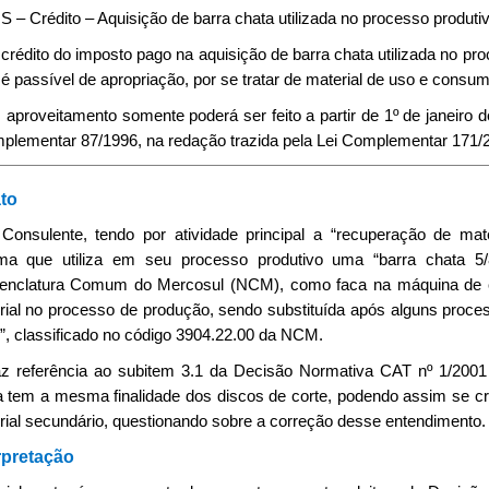
 – Crédito – Aquisição de barra chata utilizada no processo produt
 crédito do imposto pago na aquisição de barra chata utilizada no p
é passível de apropriação, por se tratar de material de uso e consu
O aproveitamento somente poderá ser feito a partir de 1º de janeiro d
plementar 87/1996, na redação trazida pela Lei Complementar 171/
to
 Consulente, tendo por atividade principal a “recuperação de mat
rma que utiliza em seu processo produtivo uma “barra chata 5/
nclatura Comum do Mercosul (NCM), como faca na máquina de cor
rial no processo de produção, sendo substituída após alguns proce
o”, classificado no código 3904.22.00 da NCM.
az referência ao subitem 3.1 da Decisão Normativa CAT nº 1/2001
a tem a mesma finalidade dos discos de corte, podendo assim se cre
rial secundário, questionando sobre a correção desse entendimento.
rpretação