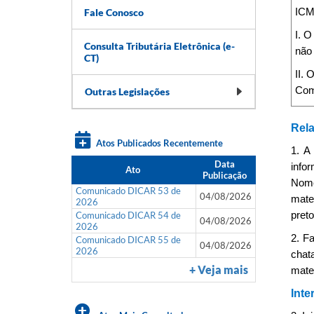
Fale Conosco
ICMS
I. O
Consulta Tributária Eletrônica (e-
não 
CT)
II. 
Com
Outras Legislações
Rela
Atos Publicados Recentemente
1. A
Data
info
Ato
Publicação
Nome
Comunicado DICAR 53 de
04/08/2026
mate
2026
Comunicado DICAR 54 de
pret
04/08/2026
2026
2. F
Comunicado DICAR 55 de
04/08/2026
2026
chat
+ Veja mais
mate
Inte