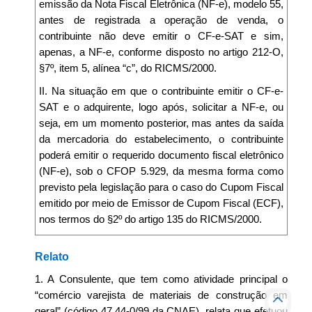
emissão da Nota Fiscal Eletrônica (NF-e), modelo 55,
antes de registrada a operação de venda, o
contribuinte não deve emitir o CF-e-SAT e sim,
apenas, a NF-e, conforme disposto no artigo 212-O,
§7º, item 5, alínea “c”, do RICMS/2000.
II. Na situação em que o contribuinte emitir o CF-e-
SAT e o adquirente, logo após, solicitar a NF-e, ou
seja, em um momento posterior, mas antes da saída
da mercadoria do estabelecimento, o contribuinte
poderá emitir o requerido documento fiscal eletrônico
(NF-e), sob o CFOP 5.929, da mesma forma como
previsto pela legislação para o caso do Cupom Fiscal
emitido por meio de Emissor de Cupom Fiscal (ECF),
nos termos do §2º do artigo 135 do RICMS/2000.
Relato
1. A Consulente, que tem como atividade principal o
“comércio varejista de materiais de construção em
geral” (código 47.44-0/99 da CNAE), relata que efetuou