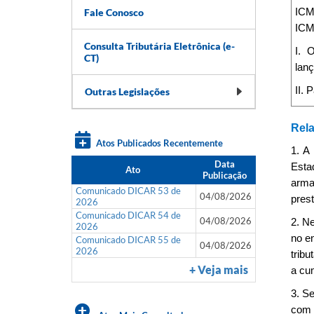
Fale Conosco
ICM
ICM
Consulta Tributária Eletrônica (e-
I. 
CT)
lanç
II. 
Outras Legislações
Rela
Atos Publicados Recentemente
1. A
Data
Esta
Ato
Publicação
arma
Comunicado DICAR 53 de
04/08/2026
pres
2026
Comunicado DICAR 54 de
04/08/2026
2. N
2026
no e
Comunicado DICAR 55 de
04/08/2026
2026
tribu
+ Veja mais
a cu
3. S
com 