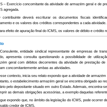
S – Exercício concomitante da atividade de armazém geral e de pre
S agregada.
O contribuinte deverá escriturar os documentos fiscais identif
amento e os valores dos créditos correspondentes a cada atividade.
Para efeito de apuração final do ICMS, os valores de débito e crédito
to
 Consulente, entidade sindical representante de empresas de trans
do, apresenta consulta questionando a possibilidade de utilizaç
zém geral com débitos decorrentes da atividade de prestação de 
tam concomitantemente ambas as atividades.
esse contexto, inicia seu relato expondo que a atividade de armazém
ntanto, o estabelecimento armazém geral se encontra obrigado ao r
tário pelo depositante situado em outro Estado. Ademais, encontra-s
mprir as demais obrigações acessórias, a exemplo daquelas refere
egue expondo que, no âmbito da legislação do ICMS, pode ocorrer d
saldo credor de ICMS.