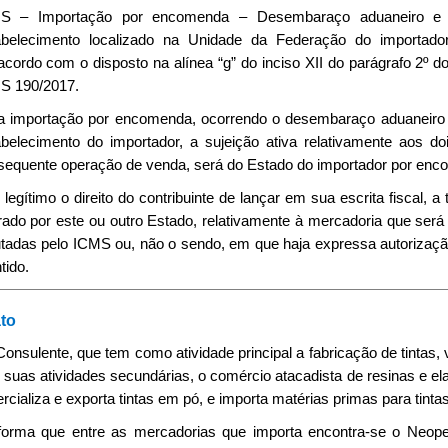
S – Importação por encomenda – Desembaraço aduaneiro e e
abelecimento localizado na Unidade da Federação do importador
cordo com o disposto na alínea “g” do inciso XII do parágrafo 2º d
S 190/2017.
Na importação por encomenda, ocorrendo o desembaraço aduaneiro e
abelecimento do importador, a sujeição ativa relativamente aos d
sequente operação de venda, será do Estado do importador por enc
É legítimo o direito do contribuinte de lançar em sua escrita fiscal, 
ado por este ou outro Estado, relativamente à mercadoria que será
utadas pelo ICMS ou, não o sendo, em que haja expressa autorização 
tido.
to
Consulente, que tem como atividade principal a fabricação de tintas
 suas atividades secundárias, o comércio atacadista de resinas e el
cializa e exporta tintas em pó, e importa matérias primas para tintas
nforma que entre as mercadorias que importa encontra-se o Neopenti