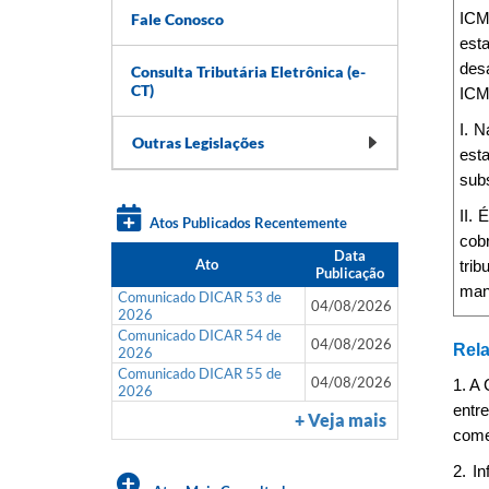
Fale Conosco
ICM
est
desa
Consulta Tributária Eletrônica (e-
CT)
ICM
I. 
Outras Legislações
est
sub
II. 
Atos Publicados Recentemente
cobr
Data
Ato
trib
Publicação
man
Comunicado DICAR 53 de
04/08/2026
2026
Comunicado DICAR 54 de
04/08/2026
Rela
2026
Comunicado DICAR 55 de
04/08/2026
1. A 
2026
entre
+ Veja mais
comer
2. I