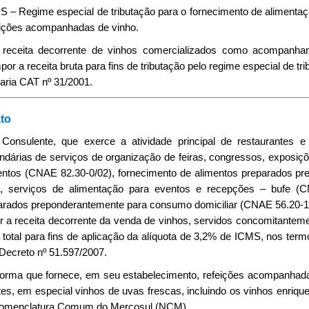
S – Regime especial de tributação para o fornecimento de alimenta
eições acompanhadas de vinho.
A receita decorrente de vinhos comercializados como acompanham
or a receita bruta para fins de tributação pelo regime especial de tr
aria CAT nº 31/2001.
to
 Consulente, que exerce a atividade principal de restaurantes e
ndárias de serviços de organização de feiras, congressos, exposiç
entos (CNAE 82.30-0/02), fornecimento de alimentos preparados 
), serviços de alimentação para eventos e recepções – bufe (C
arados preponderantemente para consumo domiciliar (CNAE 56.20-1/0
ir a receita decorrente da venda de vinhos, servidos concomitanteme
 total para fins de aplicação da alíquota de 3,2% de ICMS, nos term
 Decreto nº 51.597/2007.
nforma que fornece, em seu estabelecimento, refeições acompanhada
tes, em especial vinhos de uvas frescas, incluindo os vinhos enriqu
omenclatura Comum do Mercosul (NCM).