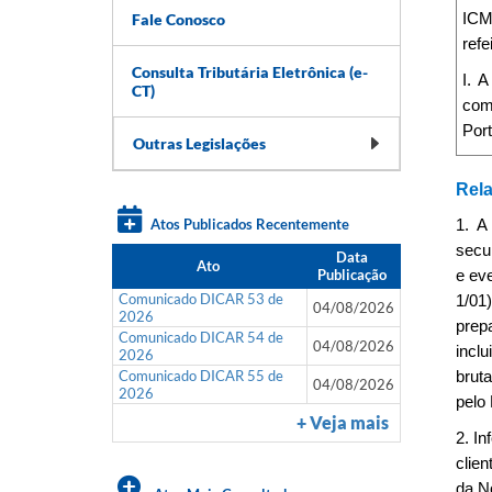
Fale Conosco
ICM
ref
Consulta Tributária Eletrônica (e-
I. 
CT)
comp
Port
Outras Legislações
Rela
Atos Publicados Recentemente
1. A
secu
Data
Ato
Publicação
e ev
Comunicado DICAR 53 de
1/01
04/08/2026
2026
prep
Comunicado DICAR 54 de
04/08/2026
inclu
2026
Comunicado DICAR 55 de
bruta
04/08/2026
2026
pelo
+ Veja mais
2. I
clien
da N