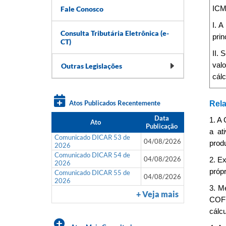
Fale Conosco
ICM
I. 
Consulta Tributária Eletrônica (e-
prin
CT)
II. 
val
Outras Legislações
cálc
Atos Publicados Recentemente
Rela
Data
1. A
Ato
Publicação
a at
Comunicado DICAR 53 de
04/08/2026
prod
2026
Comunicado DICAR 54 de
04/08/2026
2. Ex
2026
própr
Comunicado DICAR 55 de
04/08/2026
2026
3. M
+ Veja mais
COFI
cálcu