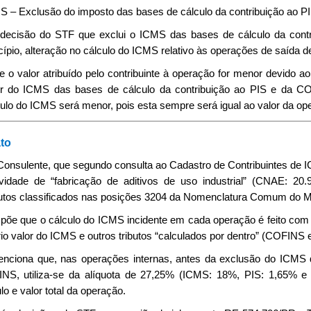
S – Exclusão do imposto das bases de cálculo da contribuição ao P
A decisão do STF que exclui o ICMS das bases de cálculo da con
cípio, alteração no cálculo do ICMS relativo às operações de saída 
Se o valor atribuído pelo contribuinte à operação for menor devido 
or do ICMS das bases de cálculo da contribuição ao PIS e da C
ulo do ICMS será menor, pois esta sempre será igual ao valor da op
to
 Consulente, que segundo consulta ao Cadastro de Contribuintes d
ividade de “fabricação de aditivos de uso industrial” (CNAE: 20.
utos classificados nas posições 3204 da Nomenclatura Comum do 
põe que o cálculo do ICMS incidente em cada operação é feito com ba
io valor do ICMS e outros tributos “calculados por dentro” (COFINS e
enciona que, nas operações internas, antes da exclusão do ICMS d
NS, utiliza-se da alíquota de 27,25% (ICMS: 18%, PIS: 1,65% 
lo e valor total da operação.